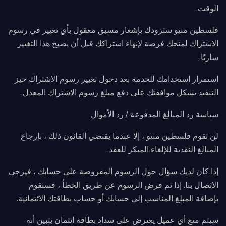
الوقت.
فلسطين منيو ستزودك بإشعار مسبق معقول بأي تغيير في رسوم
الاشتراك لمنحك فرصة لإنهاء اشتراكك قبل أن يصبح هذا التغيير
ساريًا.
استمرار استخدامك للخدمة بعد دخول تغيير رسوم الاشتراك حيز
التنفيذ يشكل موافقتك على دفع مبلغ رسوم الاشتراك المعدل.
سياسة رد المبالغ المدفوعة / رد الأموال
لن تقوم فلسطين منيو ، إلا عندما يقتضي القانون ذلك ، بإرجاع
المبالغ النقدية للإلغاء المبكر للعقد.
إذا كان لديك سؤال حول الرسوم المفروضة على حسابك ، فيرجى
الاتصال بنا. إذا تم فرض الرسوم عن طريق الخطأ ، فسنقوم
بإضافة المبلغ المناسب إلى حسابك أو حساب بطاقتك الائتمانية.
سيتم منع أي عميل يعترض على سداد بطاقة ائتمان يتبين أنه