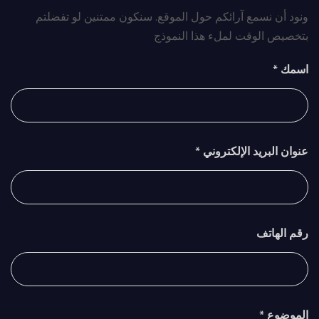
ونود أن نسمع آرائكم حول الموقع. سنكون ممتنين لو تفضلتم
بتخصيص الوقت لملء هذا النموذج
اسمك *
عنوان البريد الإلكتروني *
رقم الهاتف
الموضوع *