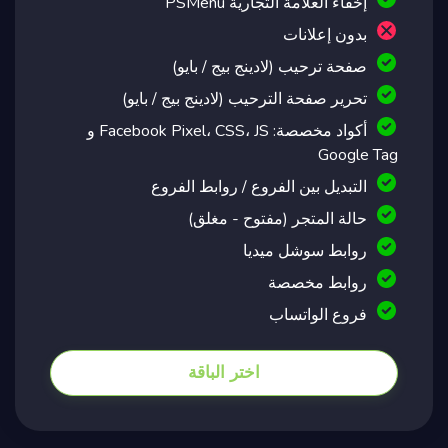
إخفاء العلامة التجارية PSMenu
بدون إعلانات
صفحة ترحيب (لادينج بيج / بايو)
تحرير صفحة الترحيب (لادينج بيج / بايو)
أكواد مخصصة: Facebook Pixel، CSS، JS و
Google Tag
التبديل بين الفروع / روابط الفروع
حالة المتجر (مفتوح - مغلق)
روابط سوشل ميديا
روابط مخصصة
فروع الواتساب
اختر الباقة